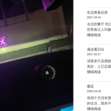
们
的
生活美食记录
宝
2021-03-04
贝
去过的餐厅 吃
出
些美食让人印象
生
“生
继续阅读
了”
活
美
海边看日出
食
2021-02-21
记
清晨来不及拥
录”
美好，人已迟暮
“海
继续阅读
边
看
最近
日
2020-04-06
出”
有四个月没有
的生活，我本不
“最
继续阅读