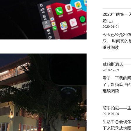
近”
2020年的第
婚礼』
2020-01-01
今天已经是20
乐。 时间真的是
“2020
继续阅读
年
的
威珀斯酒店—
第
2019-12-09
一
看了一下我的
天
了，新婚嘛 当
『记
“威
继续阅读
录
珀
我
斯
们
随手拍摄——
酒
的
2019-07-29
店
婚
生活中总会偶尔
——
礼』”
下来记录成为图
珠