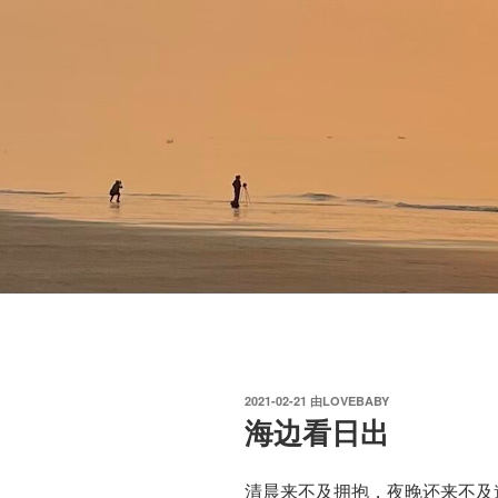
发
2021-02-21
由
LOVEBABY
布
海边看日出
于
清晨来不及拥抱，夜晚还来不及