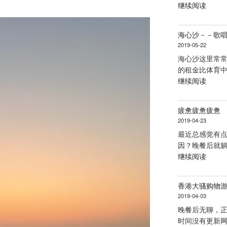
“广
继续阅读
世
州
界”
大
海心沙－－歌
剧
2019-05-22
院”
海心沙这里常
的租金比体育中
“海
继续阅读
心
沙
疲惫疲惫疲惫
－
2019-04-23
－
最近总感觉有点
歌
因？晚餐后就躺
唱
“疲
继续阅读
与
惫
舞
疲
蹈”
香港大骚购物
惫
2019-04-03
疲
晚餐后无聊，
惫”
时间没有更新网