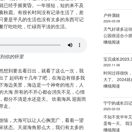
就已经手握黄昏。一年很短，短的来不及
裹秋霜。有很长时间没有记录生活了，差
户外溜娃
只要是平凡的生活也没有太多的东西可记
2024-03-09
餐厅吃吃吃，忙碌而平淡的生活。
天气好请多运动
公园很适合小朋
“户
继续阅读
外
溜
回到你的怀里
宝贝成长2023.3
娃”
2023-11-06
然想到要去看日出，就看了这么一次，我
时间过得很快
出了 起码有十几年了吧，在海边有很多我
大了。 2024就
下海边美景，海边是一个神奇的地方，人
“宝
继续阅读
的大海 所有的不开心都会消失不见，心情
贝
，都分不清是水还是天。 吹着海风 迎面而
成
宁宁的成长日
长
带走。
2023-02-03
2023.
不知不觉半年
–
烦恼，大海可以让人心胸宽广，看着一望
蛋每一天。 我
2023.
呆状态。天崖海角那么大，我们有太多的
“宁
继续阅读