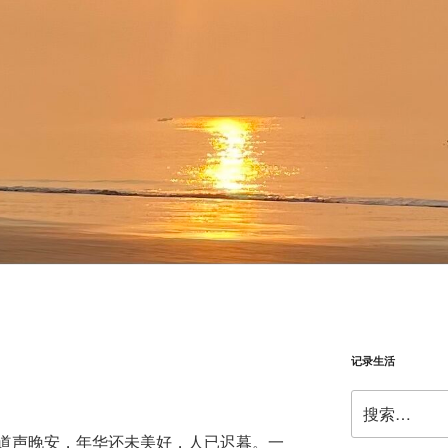
记录生活
搜
索：
道声晚安，年华还未美好，人已迟暮。一