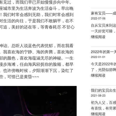
有见过，而我们早已开始慢慢步向中年。
宁
座城市里为生活奔波为生活奋斗，早出晚
的
家有宝贝——
！我们时常会感到无助，我们时常会感到
成
2022-07-06
对生活的向往，于是我们不敢躺平，在不
长
自从宝贝来到
日
可追，美好的还在等，等青春耗尽 不甘心
一天好觉可睡，
记”
“家
继续阅读
有
神诒。总听人说蓝色代表忧郁，而在我看
宝
。我喜欢海的宁静、海的奔腾，喜欢海的
2022年的第一
贝
2022-01-01
郁的颜色，喜欢海蕴涵无尽的神秘。一生
——
漫步海滩，任由海风轻抚你的脸颊，都早
今天是2022年
成
了，光阴似箭啊
。也许傍晚时候，夕阳渐渐下沉，染红了
长
“2022
继续阅读
，可惜已是黄昏~~~
记
年
录”
的
我们的宝贝出
第
2021-08-23
一
初为人父，百
天”
有喜悦，有劳累
“我
继续阅读