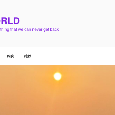
RLD
 thing that we can never get back
狗狗
推荐