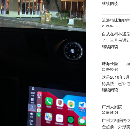
“随
继续阅读
江
手
新
拍
城”
流浪猫咪和她
摄
2019-07-05
——
自从在树林遇
生
了，三月份遇到
活”
“流
继续阅读
浪
猫
珠海长隆——
咪
2019-06-20
和
这是2018年
她
得真快，已经过
的
“珠
继续阅读
宝
海
贝
长
们”
广州大剧院
隆
2019-05-26
——
广州大剧院的位
海
念超前，外形美
洋