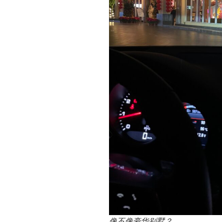
像不像豪华别墅？