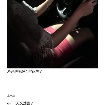
爱开快车的女司机来了
文
上
上一篇
章
一
一天又过去了