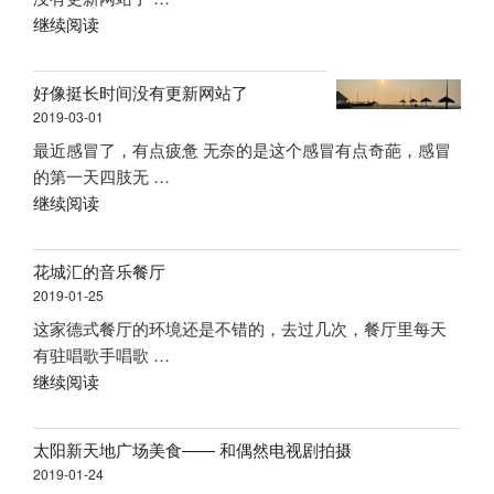
“香
继续阅读
港
大
好像挺长时间没有更新网站了
骚
2019-03-01
购
最近感冒了，有点疲惫 无奈的是这个感冒有点奇葩，感冒
物
的第一天四肢无 …
游”
“好
继续阅读
像
挺
花城汇的音乐餐厅
长
2019-01-25
时
这家德式餐厅的环境还是不错的，去过几次，餐厅里每天
间
有驻唱歌手唱歌 …
没
“花
继续阅读
有
城
更
汇
新
太阳新天地广场美食—— 和偶然电视剧拍摄
的
网
2019-01-24
音
站