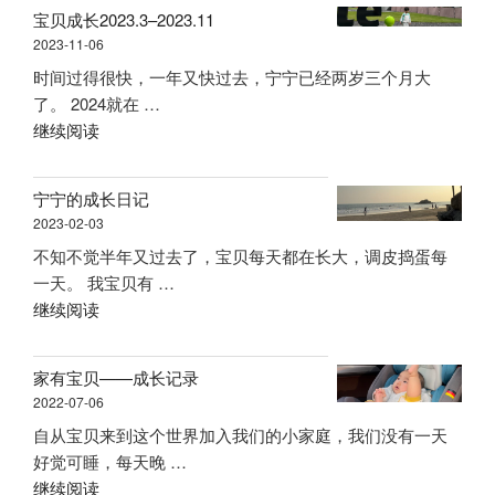
溜
宝贝成长2023.3–2023.11
娃”
2023-11-06
时间过得很快，一年又快过去，宁宁已经两岁三个月大
了。 2024就在 …
“宝
继续阅读
贝
成
宁宁的成长日记
长
2023-02-03
2023.3
不知不觉半年又过去了，宝贝每天都在长大，调皮捣蛋每
–
一天。 我宝贝有 …
2023.11”
“宁
继续阅读
宁
的
家有宝贝——成长记录
成
2022-07-06
长
自从宝贝来到这个世界加入我们的小家庭，我们没有一天
日
好觉可睡，每天晚 …
记”
“家
继续阅读