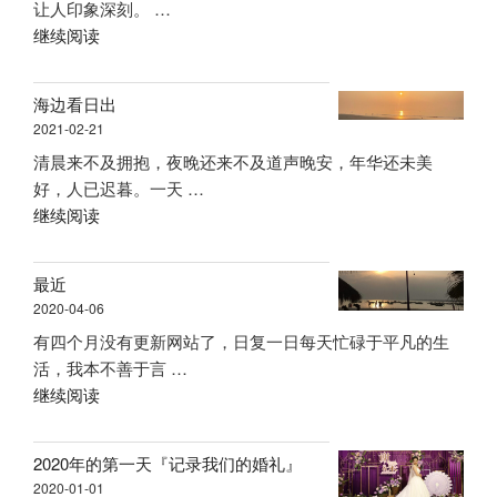
让人印象深刻。 …
生
“生
继续阅读
了”
活
美
海边看日出
食
2021-02-21
记
清晨来不及拥抱，夜晚还来不及道声晚安，年华还未美
录”
好，人已迟暮。一天 …
“海
继续阅读
边
看
最近
日
2020-04-06
出”
有四个月没有更新网站了，日复一日每天忙碌于平凡的生
活，我本不善于言 …
“最
继续阅读
近”
2020年的第一天『记录我们的婚礼』
2020-01-01