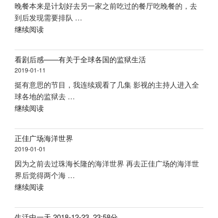
晚餐本来是计划好去另一家之前吃过的餐厅吃晚餐的，去
乐
了”
到后发现需要排队 …
餐
“太
继续阅读
厅”
阳
新
看剧后感——有关于全球各国的监狱生活
天
2019-01-11
地
挺有意思的节目，我连续观看了几集 影视的主持人进入全
广
球各地的监狱去 …
场
“看
继续阅读
美
剧
食
后
——
正佳广场海洋世界
感
和
2019-01-01
——
偶
因为之前去过珠海长隆的海洋世界 再去正佳广场的海洋世
有
然
界后觉得两个海 …
关
电
“正
继续阅读
于
视
佳
全
剧
广
球
拍
生活中一天 2018-12-23, 23:58分