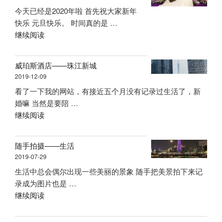
今天已经是2020年啦 首先祝大家新年
快乐 元旦快乐。 时间真的是 …
“2020
继续阅读
年
的
威珀斯酒店——珠江新城
第
2019-12-09
一
看了一下我的网站，有接近五个月没有记录过生活了，新
天
婚嘛 当然是要陪 …
『记
“威
继续阅读
录
珀
我
斯
们
随手拍摄——生活
酒
的
2019-07-29
店
婚
生活中总会偶尔出现一些美丽的景象 随手把美景拍下来记
——
礼』”
录成为图片也是 …
珠
“随
继续阅读
江
手
新
拍
城”