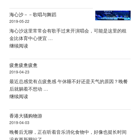
州
界”
大
海心沙－－歌唱与舞蹈
剧
2019-05-22
院”
海心沙这里常常会有歌手过来开演唱会，可能是这里的租
金比体育中心便宜 …
“海
继续阅读
心
沙
疲惫疲惫疲惫
－
2019-04-23
－
最近总感觉有点疲惫感 午休睡不好还是天气的原因？晚餐
歌
后就躺着不想动 …
唱
“疲
继续阅读
与
惫
舞
疲
蹈”
香港大骚购物游
惫
2019-04-03
疲
晚餐后无聊，正在听着音乐消化食物中，好像也挺长时间
惫”
没有更新网站了 …