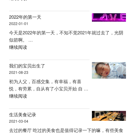
有
宝
2022年的第一天
贝
2022-01-01
——
今天是2022年的第一天，不知不觉2021年就过去了，光阴
成
似箭啊。 …
长
“2022
继续阅读
记
年
录”
的
我们的宝贝出生了
第
2021-08-23
一
初为人父，百感交集，有幸福，有喜
天”
悦，有劳累，自从有了小宝贝开始 自 …
“我
继续阅读
们
的
生活美食记录
宝
2021-03-04
贝
去过的餐厅 吃过的美食也是值得记录一下的嘛，有些美食
出