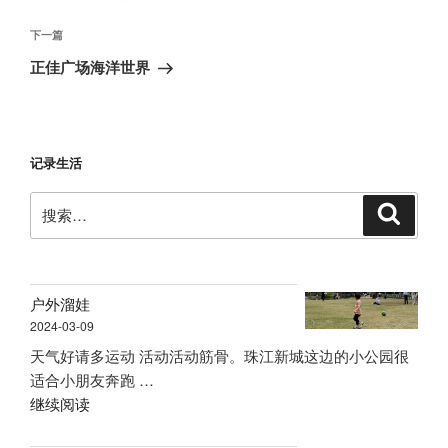
导
篇
航
文
下
下一篇
章
一
正佳广场海洋世界
篇
文
章
记录生活
搜
搜
索
索：
户外溜娃
2024-03-09
天气好请多运动 活动活动筋骨。珠江新城这边的小公园很
适合小朋友奔跑 …
“户
继续阅读
外