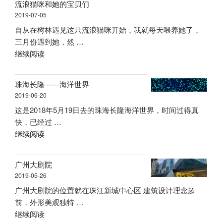
流浪猫咪和她的宝贝们
摄
2019-07-05
——
自从在树林遇见这只流浪猫咪开始，我就每天喂养她了，
生
三月份遇到她，然 …
活”
“流
继续阅读
浪
猫
珠海长隆——海洋世界
咪
2019-06-20
和
这是2018年5月19日去的珠海长隆海洋世界，时间过得真
她
快，已经过 …
的
“珠
继续阅读
宝
海
贝
长
们”
广州大剧院
隆
2019-05-26
——
广州大剧院的位置就在珠江新城中心区 建筑设计理念超
海
前，外形美观独特 …
洋
“广
继续阅读
世