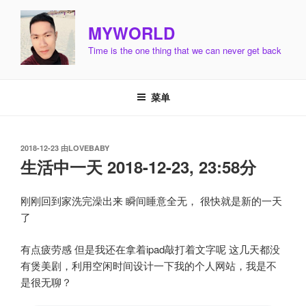
跳
至
MYWORLD
内
Time is the one thing that we can never get back
容
菜单
发
2018-12-23
由
LOVEBABY
布
生活中一天 2018-12-23, 23:58分
于
刚刚回到家洗完澡出来 瞬间睡意全无， 很快就是新的一天
了
有点疲劳感 但是我还在拿着ipad敲打着文字呢 这几天都没
有煲美剧，利用空闲时间设计一下我的个人网站，我是不
是很无聊？