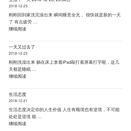
场
各
摄”
2018-12-23
海
国
刚刚回到家洗完澡出来 瞬间睡意全无， 很快就是新的一天
洋
的
了 有点疲劳 …
世
监
“生
继续阅读
界”
狱
活
生
中
活”
一天又过去了
一
2018-12-23
天
刚刚洗澡出来 躺在床上拿着iPad敲打着屏幕打字呢，这几
2018-
天都是睡眠 …
12-
“一
继续阅读
23,
天
23:58
又
分”
生活态度
过
2018-12-21
去
生活态度决定你的人生价值 人生有顺境也有逆境，不可能
了”
处处是逆境 能 …
“生
继续阅读
活