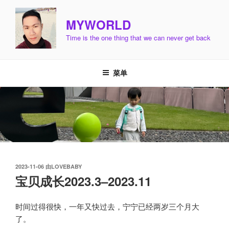
跳
至
MYWORLD
内
Time is the one thing that we can never get back
容
菜单
发
2023-11-06
由
LOVEBABY
布
宝贝成长2023.3–2023.11
于
时间过得很快，一年又快过去，宁宁已经两岁三个月大
了。