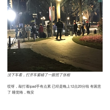
没下车看，打开车窗瞄了一眼照了张相
哎呀，敲打着ipad手有点累 已经是晚上12点20分啦 有困意
了 睡觉咯，晚安