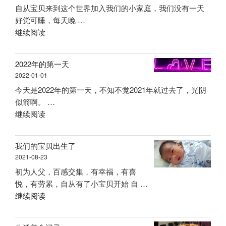
自从宝贝来到这个世界加入我们的小家庭，我们没有一天
日
好觉可睡，每天晚 …
记”
“家
继续阅读
有
宝
2022年的第一天
贝
2022-01-01
——
今天是2022年的第一天，不知不觉2021年就过去了，光阴
成
似箭啊。 …
长
“2022
继续阅读
记
年
录”
的
我们的宝贝出生了
第
2021-08-23
一
初为人父，百感交集，有幸福，有喜
天”
悦，有劳累，自从有了小宝贝开始 自 …
“我
继续阅读
们
的