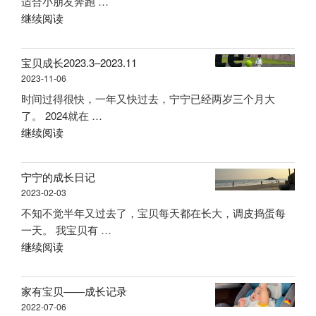
适合小朋友奔跑 …
“户
继续阅读
外
溜
宝贝成长2023.3–2023.11
娃”
2023-11-06
时间过得很快，一年又快过去，宁宁已经两岁三个月大
了。 2024就在 …
“宝
继续阅读
贝
成
宁宁的成长日记
长
2023-02-03
2023.3
不知不觉半年又过去了，宝贝每天都在长大，调皮捣蛋每
–
一天。 我宝贝有 …
2023.11”
“宁
继续阅读
宁
的
家有宝贝——成长记录
成
2022-07-06
长