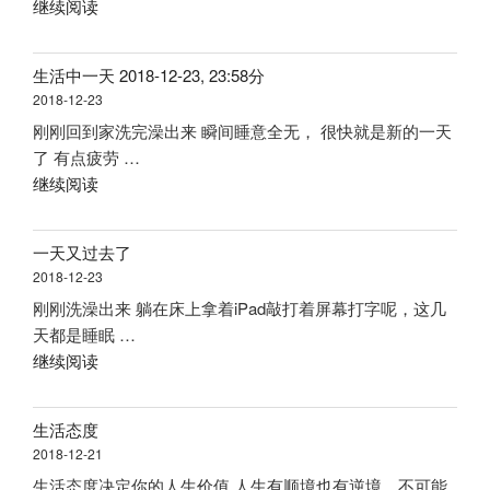
“正
继续阅读
于
视
佳
全
剧
广
球
拍
生活中一天 2018-12-23, 23:58分
场
各
摄”
2018-12-23
海
国
刚刚回到家洗完澡出来 瞬间睡意全无， 很快就是新的一天
洋
的
了 有点疲劳 …
世
监
“生
继续阅读
界”
狱
活
生
中
活”
一天又过去了
一
2018-12-23
天
刚刚洗澡出来 躺在床上拿着iPad敲打着屏幕打字呢，这几
2018-
天都是睡眠 …
12-
“一
继续阅读
23,
天
23:58
又
分”
生活态度
过
2018-12-21
去
生活态度决定你的人生价值 人生有顺境也有逆境，不可能