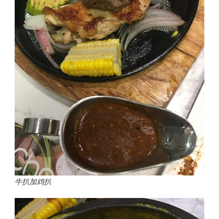
牛扒加鸡扒