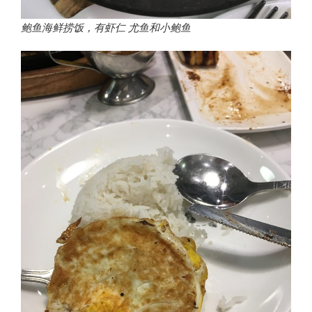
鲍鱼海鲜捞饭，有虾仁 尤鱼和小鲍鱼