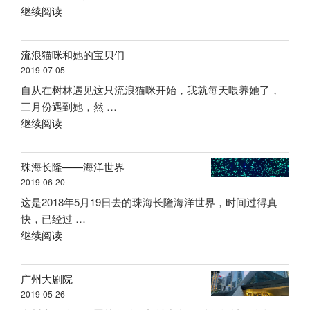
“随
继续阅读
江
手
新
拍
城”
流浪猫咪和她的宝贝们
摄
2019-07-05
——
自从在树林遇见这只流浪猫咪开始，我就每天喂养她了，
生
三月份遇到她，然 …
活”
“流
继续阅读
浪
猫
珠海长隆——海洋世界
咪
2019-06-20
和
这是2018年5月19日去的珠海长隆海洋世界，时间过得真
她
快，已经过 …
的
“珠
继续阅读
宝
海
贝
长
们”
广州大剧院
隆
2019-05-26
——