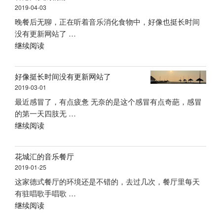
惫
2019-04-03
疲
晚餐后无聊，正在听着音乐消化食物中，好像也挺长时间
惫”
没有更新网站了 …
“香
继续阅读
港
大
好像挺长时间没有更新网站了
骚
2019-03-01
购
最近感冒了，有点疲惫 无奈的是这个感冒有点奇葩，感冒
物
的第一天四肢无 …
游”
“好
继续阅读
像
挺
花城汇的音乐餐厅
长
2019-01-25
时
这家德式餐厅的环境还是不错的，去过几次，餐厅里每天
间
有驻唱歌手唱歌 …
没
“花
继续阅读
有
城
更