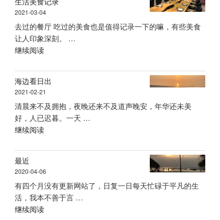
生活美食记录
宝
2021-03-04
贝
去过的餐厅 吃过的美食也是值得记录一下的嘛，有些美食
出
让人印象深刻。 …
生
“生
继续阅读
了”
活
美
海边看日出
食
2021-02-21
记
清晨来不及拥抱，夜晚还来不及道声晚安，年华还未美
录”
好，人已迟暮。一天 …
“海
继续阅读
边
看
最近
日
2020-04-06
出”
有四个月没有更新网站了，日复一日每天忙碌于平凡的生
活，我本不善于言 …
“最
继续阅读