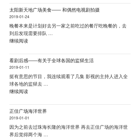
汇
新
太阳新天地广场美食—— 和偶然电视剧拍摄
的
网
2019-01-24
音
站
晚餐本来是计划好去另一家之前吃过的餐厅吃晚餐的，去
乐
了”
到后发现需要排队 …
餐
“太
继续阅读
厅”
阳
新
看剧后感——有关于全球各国的监狱生活
天
2019-01-11
地
挺有意思的节目，我连续观看了几集 影视的主持人进入全
广
球各地的监狱去 …
场
“看
继续阅读
美
剧
食
后
——
正佳广场海洋世界
感
和
2019-01-01
——
偶
因为之前去过珠海长隆的海洋世界 再去正佳广场的海洋世
有
然
界后觉得两个海 …
关
电