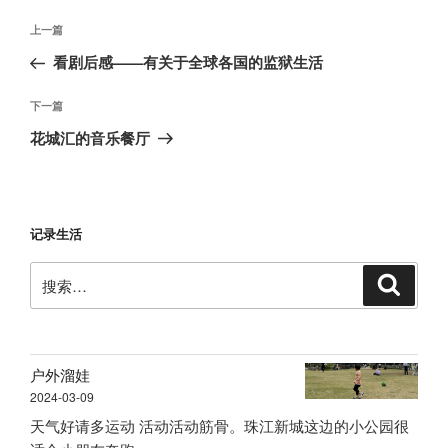
文
上
上一篇
章
一
看剧后感——有关于全球各国的监狱生活
导
篇
航
文
下
下一篇
章
一
花城汇的音乐餐厅
篇
文
章
记录生活
搜
搜
索
索：
户外溜娃
2024-03-09
天气好请多运动 活动活动筋骨。珠江新城这边的小公园很