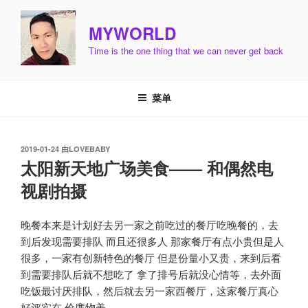
跳
至
MYWORLD
内
Time is the one thing that we can never get back
容
菜单
发
2019-01-24
由
LOVEBABY
布
太阳新天地广场美食—— 和偶然电
于
视剧拍摄
晚餐本来是计划好去另一家之前吃过的餐厅吃晚餐的，去
到后发现需要排队 而且还很多人 那家餐厅有点小贵但是人
很多，一家有创新特色的餐厅 但是份量小又贵，来到后看
到需要排队后就不想吃了 拿了排号后就没心情等，去外面
吃饭最讨厌排队，然后就去另一家西餐厅，这家餐厅真心
好评实在 价廉物美