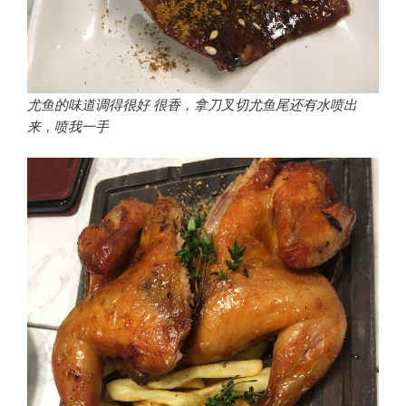
尤鱼的味道调得很好 很香，拿刀叉切尤鱼尾还有水喷出
来，喷我一手