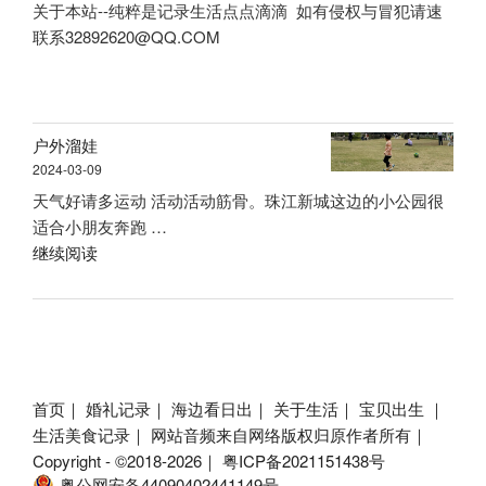
关于本站--纯粹是记录生活点点滴滴 如有侵权与冒犯请速
联系32892620@QQ.COM
户外溜娃
2024-03-09
天气好请多运动 活动活动筋骨。珠江新城这边的小公园很
适合小朋友奔跑 …
“户
继续阅读
外
溜
娃”
首页｜
婚礼记录｜
海边看日出｜
关于生活｜
宝贝出生
｜
生活美食记录｜
网站音频来自网络版权归原作者所有｜
Copyright - ©2018-2026｜
粤ICP备2021151438号
粤公网安备44090402441149号