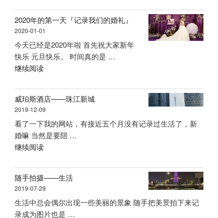
近”
2020年的第一天『记录我们的婚礼』
2020-01-01
今天已经是2020年啦 首先祝大家新年
快乐 元旦快乐。 时间真的是 …
“2020
继续阅读
年
的
威珀斯酒店——珠江新城
第
2019-12-09
一
看了一下我的网站，有接近五个月没有记录过生活了，新
天
婚嘛 当然是要陪 …
『记
“威
继续阅读
录
珀
我
斯
们
随手拍摄——生活
酒
的
2019-07-29
店
婚
生活中总会偶尔出现一些美丽的景象 随手把美景拍下来记
——
礼』”
录成为图片也是 …
珠