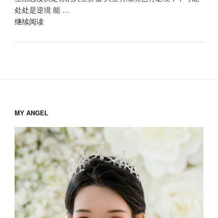
了”
处处是逆境 能 …
“生
继续阅读
活
态
度”
MY ANGEL