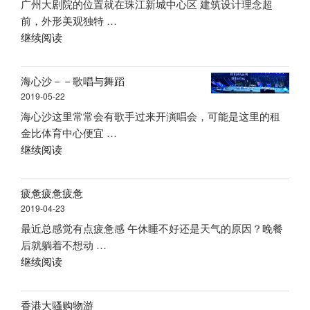
广州大剧院的位置就在珠江新城中心区 建筑设计理念超
海
前，外形美观独特 …
洋
“广
继续阅读
世
州
界”
大
海心沙－－歌唱与舞蹈
剧
2019-05-22
院”
海心沙这里常常会有歌手过来开演唱会，可能是这里的租
金比体育中心便宜 …
“海
继续阅读
心
沙
疲惫疲惫疲惫
－
2019-04-23
－
最近总感觉有点疲惫感 午休睡不好还是天气的原因？晚餐
歌
后就躺着不想动 …
唱
“疲
继续阅读
与
惫
舞
疲
蹈”
香港大骚购物游